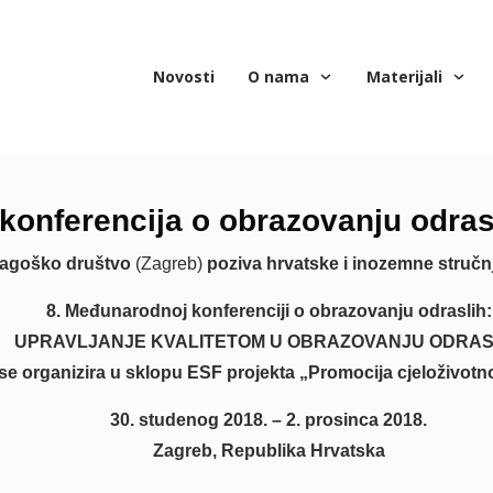
Novosti
O nama
Materijali
konferencija o obrazovanju odras
ragoško društvo
(Zagreb)
poziva hrvatske i inozemne stručn
8. Međunarodnoj konferenciji o obrazovanju odraslih:
UPRAVLJANJ
E KVALITETOM U OBRAZOVANJU ODRAS
 se organizira u sklopu ESF projekta „Promocija cjeloživot
30. studenog 2018. – 2. prosinca 2018.
Zagreb, Republika Hrvatska