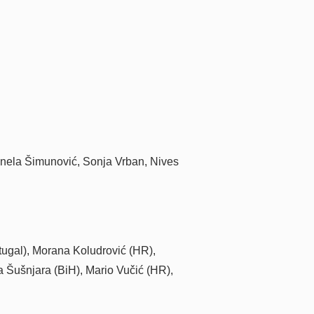
onela Šimunović, Sonja Vrban, Nives
tugal), Morana Koludrović (HR),
 Šušnjara (BiH), Mario Vučić (HR),