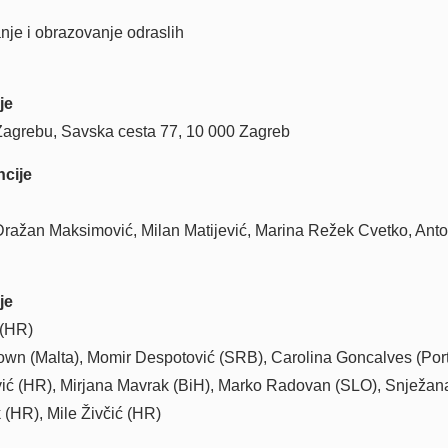
nje i obrazovanje odraslih
je
 u Zagrebu, Savska cesta 77, 10 000 Zagreb
ncije
Dražan Maksimović, Milan Matijević, Marina Režek Cvetko, Ant
je
 (HR)
rown (Malta), Momir Despotović (SRB), Carolina Goncalves (Por
vić (HR), Mirjana Mavrak (BiH), Marko Radovan (SLO), Snježana
 (HR), Mile Živčić (HR)