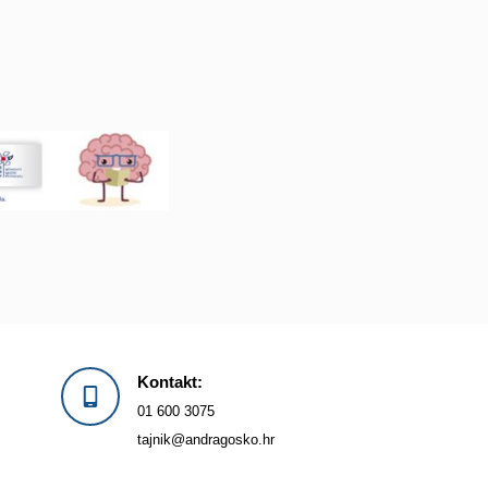
Kontakt:
01 600 3075
tajnik@andragosko.hr